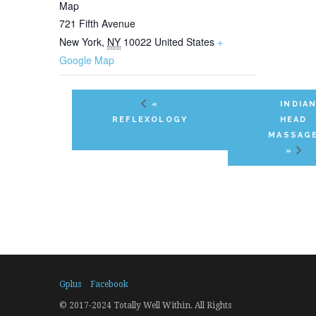
Map
721 Fifth Avenue
New York
,
NY
10022
United States
+
Google Map
«
INDIA
REFLEXOLOGY
HEAD
MASSAG
»
Gplus
Facebook
© 2017-2024 Totally Well Within. All Rights