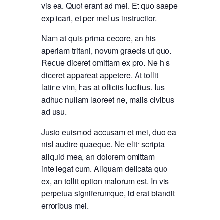
vis ea. Quot erant ad mei. Et quo saepe
explicari, et per melius instructior.
Nam at quis prima decore, an his
aperiam tritani, novum graecis ut quo.
Reque diceret omittam ex pro. Ne his
diceret appareat appetere. At tollit
latine vim, has at officiis lucilius. Ius
adhuc nullam laoreet ne, malis civibus
ad usu.
Justo euismod accusam et mei, duo ea
nisl audire quaeque. Ne elitr scripta
aliquid mea, an dolorem omittam
intellegat cum. Aliquam delicata quo
ex, an tollit option malorum est. In vis
perpetua signiferumque, id erat blandit
erroribus mei.